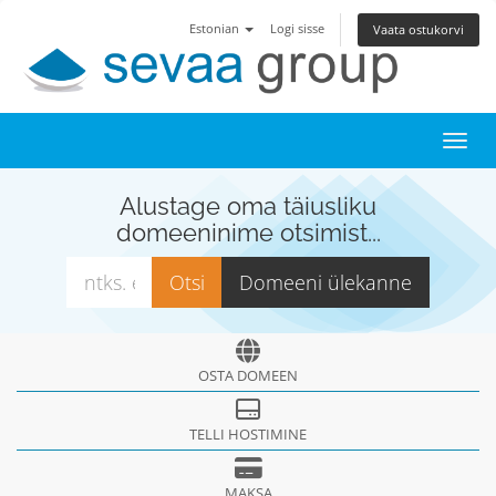
Estonian
Logi sisse
Vaata ostukorvi
Toggl
Alustage oma täiusliku
domeeninime otsimist...
OSTA DOMEEN
TELLI HOSTIMINE
MAKSA