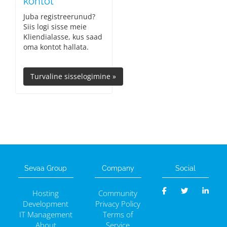
kontot
Juba registreerunud?
Siis logi sisse meie
Kliendialasse, kus saad
oma kontot hallata.
Sevaa Group
Company
Social
Hosting
Community
Development
Privacy Policy
IT Management
Terms of
About
Service