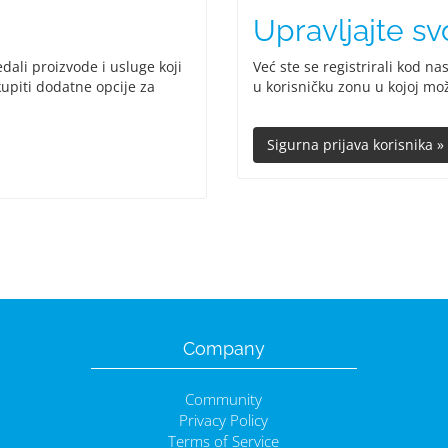
Upravljajte s
dali proizvode i usluge koji
Već ste se registrirali kod na
kupiti dodatne opcije za
u korisničku zonu u kojoj mo
Company
Community
Privacy Policy
Terms of Service