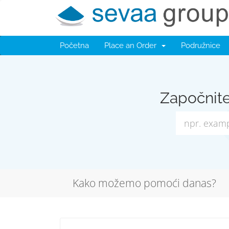
Početna
Place an Order
Podružnice
Započnit
Kako možemo pomoći danas?