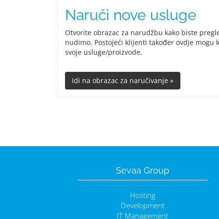
Naruči nove usluge
Otvorite obrazac za narudžbu kako biste pregle
nudimo. Postojeći klijenti također ovdje mogu 
svoje usluge/proizvode.
Sevaa Group
Hosting
Development
IT Management