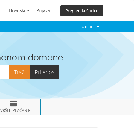
Hrvatski
Prijava
Pregled košarice
Račun
imenom domene...
ZVRŠITI PLAĆANJE