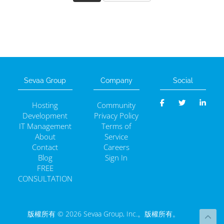
Sevaa Group
Company
Social
Hosting
Community
Development
Privacy Policy
IT Management
Terms of
About
Service
Contact
Careers
Blog
Sign In
FREE
CONSULTATION
版權所有 © 2026 Sevaa Group, Inc.。版權所有。