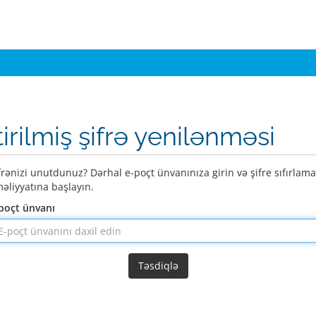
tirilmiş şifrə yenilənməsi
frənizi unutdunuz? Dərhal e-poçt ünvanınıza girin və şifre sıfırlama
əliyyatına başlayın.
poçt ünvanı
Təsdiqlə