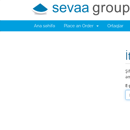
Ana səhifə
Place an Order
Ortaqlar
İ
Şi
əm
E-