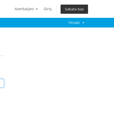
Azerbaijani
Giriş
Səbətə bax
Hesab