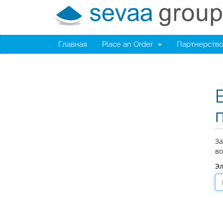
Главная
Place an Order
Партнерств
За
во
Э